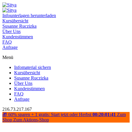
Infounterlagen herunterladen
Kursübersicht
Susanne Ruczizka
Über Uns
Kundenstimmen
FAQ
Anfrage
Menü
Infomaterial sichern
Kursübersicht
Susanne Ruczizka
Über Uns
Kundenstimmen
FAQ
Anfrage
216.73.217.167
🎁 60% sparen + 1 gratis: Start jetzt oder Herbst
00:20:01:41
Zum
Shop
Zum Aktions-Shop