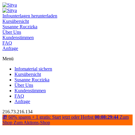
Infounterlagen herunterladen
Kursübersicht
Susanne Ruczizka
Über Uns
Kundenstimmen
FAQ
Anfrage
Menü
Infomaterial sichern
Kursübersicht
Susanne Ruczizka
Über Uns
Kundenstimmen
FAQ
Anfrage
216.73.216.134
🎁 60% sparen + 1 gratis: Start jetzt oder Herbst
00:08:29:44
Zum
Shop
Zum Aktions-Shop