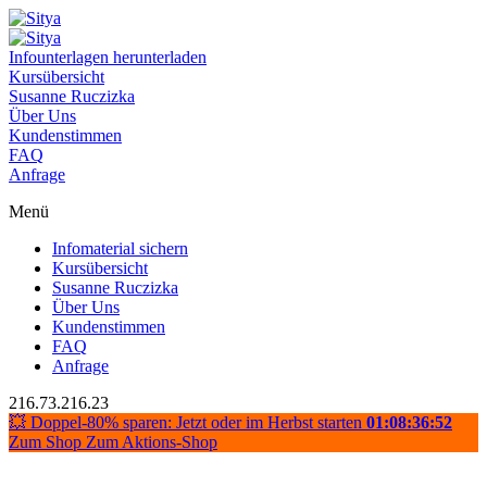
Infounterlagen herunterladen
Kursübersicht
Susanne Ruczizka
Über Uns
Kundenstimmen
FAQ
Anfrage
Menü
Infomaterial sichern
Kursübersicht
Susanne Ruczizka
Über Uns
Kundenstimmen
FAQ
Anfrage
216.73.216.23
💥 Doppel-80% sparen: Jetzt oder im Herbst starten
01:08:36:52
Zum Shop
Zum Aktions-Shop