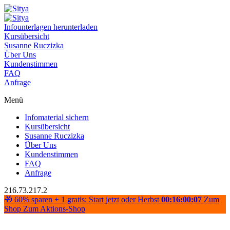
Infounterlagen herunterladen
Kursübersicht
Susanne Ruczizka
Über Uns
Kundenstimmen
FAQ
Anfrage
Menü
Infomaterial sichern
Kursübersicht
Susanne Ruczizka
Über Uns
Kundenstimmen
FAQ
Anfrage
216.73.217.2
🎁 60% sparen + 1 gratis: Start jetzt oder Herbst
00:16:00:07
Zum
Shop
Zum Aktions-Shop