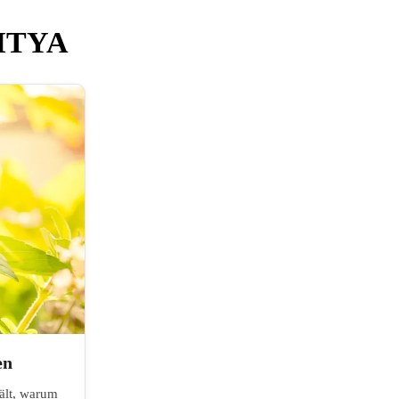
SITYA
en
ält, warum