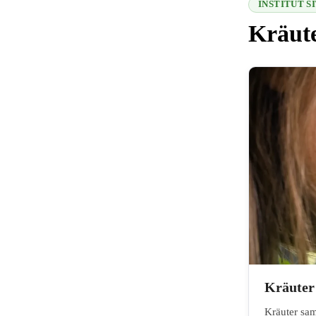
INSTITUT 
Kräute
216.73.217.16
Kräuter
Kräuter sam