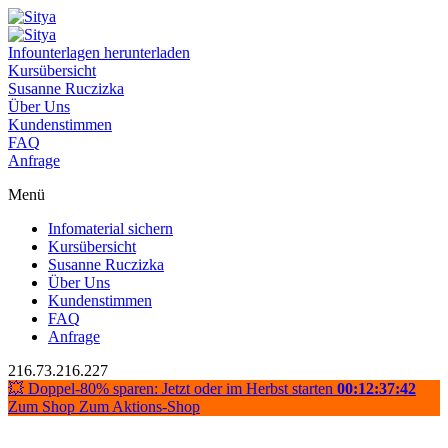
Infounterlagen herunterladen
Kursübersicht
Susanne Ruczizka
Über Uns
Kundenstimmen
FAQ
Anfrage
Menü
Infomaterial sichern
Kursübersicht
Susanne Ruczizka
Über Uns
Kundenstimmen
FAQ
Anfrage
216.73.216.227
💥 Doppel-80% sparen: Jetzt oder im Herbst starten
00:12:37:42
Zum Shop
Zum Aktions-Shop