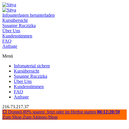
Infounterlagen herunterladen
Kursübersicht
Susanne Ruczizka
Über Uns
Kundenstimmen
FAQ
Anfrage
Menü
Infomaterial sichern
Kursübersicht
Susanne Ruczizka
Über Uns
Kundenstimmen
FAQ
Anfrage
216.73.217.37
💥 Doppel-80% sparen: Jetzt oder im Herbst starten
00:12:20:59
Zum Shop
Zum Aktions-Shop