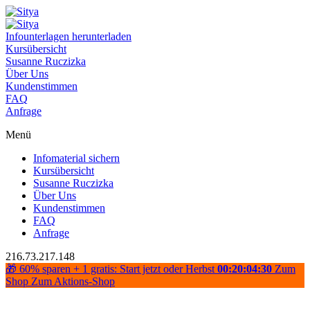
Infounterlagen herunterladen
Kursübersicht
Susanne Ruczizka
Über Uns
Kundenstimmen
FAQ
Anfrage
Menü
Infomaterial sichern
Kursübersicht
Susanne Ruczizka
Über Uns
Kundenstimmen
FAQ
Anfrage
216.73.217.148
🎁 60% sparen + 1 gratis: Start jetzt oder Herbst
00:20:04:29
Zum
Shop
Zum Aktions-Shop