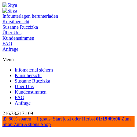
Infounterlagen herunterladen
Kursübersicht
Susanne Ruczizka
Über Uns
Kundenstimmen
FAQ
Anfrage
Menü
Infomaterial sichern
Kursübersicht
Susanne Ruczizka
Über Uns
Kundenstimmen
FAQ
Anfrage
216.73.217.169
🎁 60% sparen + 1 gratis: Start jetzt oder Herbst
01:19:09:06
Zum
Shop
Zum Aktions-Shop