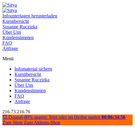
Infounterlagen herunterladen
Kursübersicht
Susanne Ruczizka
Über Uns
Kundenstimmen
FAQ
Anfrage
Menü
Infomaterial sichern
Kursübersicht
Susanne Ruczizka
Über Uns
Kundenstimmen
FAQ
Anfrage
216.73.216.76
💥 Doppel-80% sparen: Jetzt oder im Herbst starten
00:06:34:55
Zum Shop
Zum Aktions-Shop