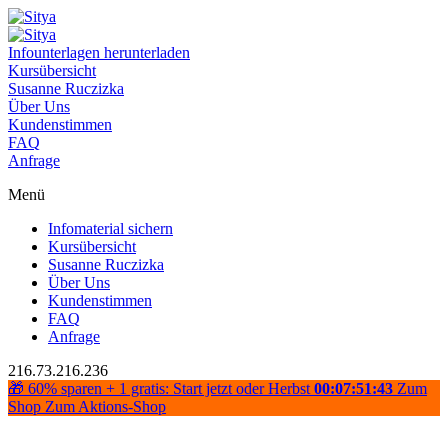
Infounterlagen herunterladen
Kursübersicht
Susanne Ruczizka
Über Uns
Kundenstimmen
FAQ
Anfrage
Menü
Infomaterial sichern
Kursübersicht
Susanne Ruczizka
Über Uns
Kundenstimmen
FAQ
Anfrage
216.73.216.236
🎁 60% sparen + 1 gratis: Start jetzt oder Herbst
00:07:51:43
Zum
Shop
Zum Aktions-Shop