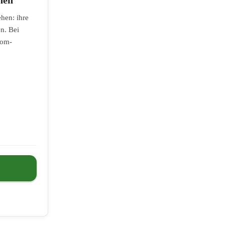
hen: ihre
n. Bei
lom-