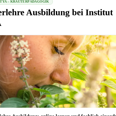
SITYA – KRÄUTERPÄDAGOGIK
rlehre Ausbildung bei Institut
A
2 2026-08-06 04:13:49
ehre Ausbildung: online lernen und fachlich einord