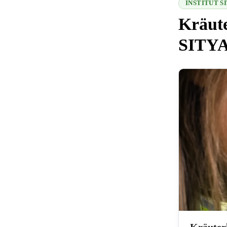
INSTITUT 
Kräute
SITY
216.73.217.17
Kräuterl