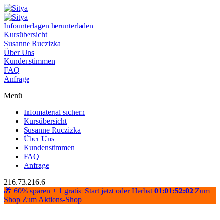
Infounterlagen herunterladen
Kursübersicht
Susanne Ruczizka
Über Uns
Kundenstimmen
FAQ
Anfrage
Menü
Infomaterial sichern
Kursübersicht
Susanne Ruczizka
Über Uns
Kundenstimmen
FAQ
Anfrage
216.73.216.6
🎁 60% sparen + 1 gratis: Start jetzt oder Herbst
01:01:52:02
Zum
Shop
Zum Aktions-Shop