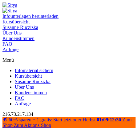
Infounterlagen herunterladen
Kursübersicht
Susanne Ruczizka
Über Uns
Kundenstimmen
FAQ
Anfrage
Menü
Infomaterial sichern
Kursübersicht
Susanne Ruczizka
Über Uns
Kundenstimmen
FAQ
Anfrage
216.73.217.134
🎁 60% sparen + 1 gratis: Start jetzt oder Herbst
01:09:12:29
Zum
Shop
Zum Aktions-Shop