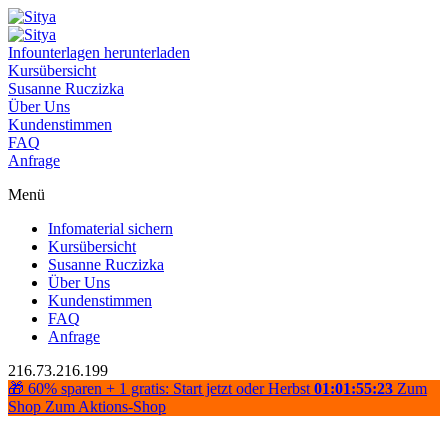
Infounterlagen herunterladen
Kursübersicht
Susanne Ruczizka
Über Uns
Kundenstimmen
FAQ
Anfrage
Menü
Infomaterial sichern
Kursübersicht
Susanne Ruczizka
Über Uns
Kundenstimmen
FAQ
Anfrage
216.73.216.199
🎁 60% sparen + 1 gratis: Start jetzt oder Herbst
01:01:55:23
Zum
Shop
Zum Aktions-Shop