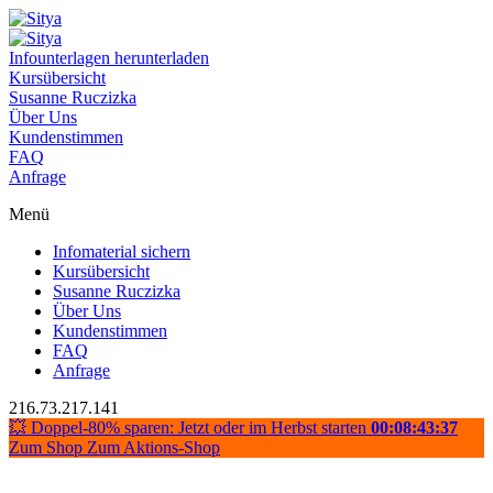
Infounterlagen herunterladen
Kursübersicht
Susanne Ruczizka
Über Uns
Kundenstimmen
FAQ
Anfrage
Menü
Infomaterial sichern
Kursübersicht
Susanne Ruczizka
Über Uns
Kundenstimmen
FAQ
Anfrage
216.73.217.141
💥 Doppel-80% sparen: Jetzt oder im Herbst starten
00:08:43:37
Zum Shop
Zum Aktions-Shop