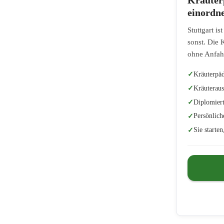
einordn
Stuttgart i
sonst. Die 
ohne Anfah
Kräuterpäd
Kräuteraus
Diplomiert
Persönlich
Sie starte