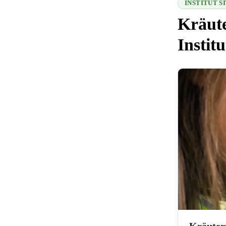
INSTITUT 
Kräute
Instit
216.73.216.50
Kräuterp