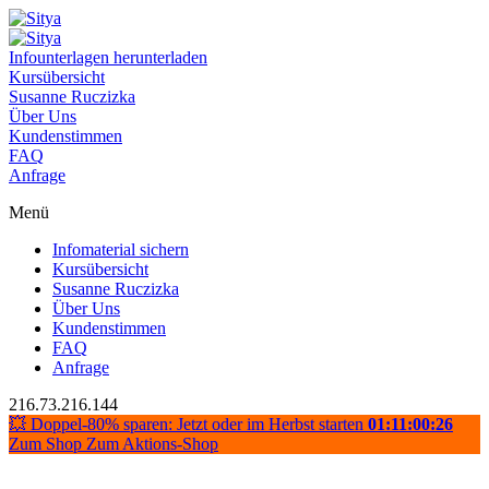
Infounterlagen herunterladen
Kursübersicht
Susanne Ruczizka
Über Uns
Kundenstimmen
FAQ
Anfrage
Menü
Infomaterial sichern
Kursübersicht
Susanne Ruczizka
Über Uns
Kundenstimmen
FAQ
Anfrage
216.73.216.144
💥 Doppel-80% sparen: Jetzt oder im Herbst starten
01:11:00:26
Zum Shop
Zum Aktions-Shop