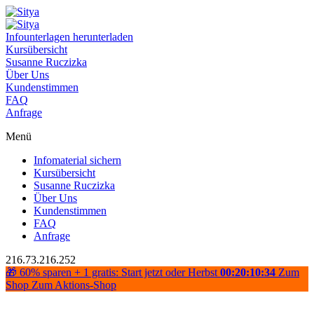
Infounterlagen herunterladen
Kursübersicht
Susanne Ruczizka
Über Uns
Kundenstimmen
FAQ
Anfrage
Menü
Infomaterial sichern
Kursübersicht
Susanne Ruczizka
Über Uns
Kundenstimmen
FAQ
Anfrage
216.73.216.252
🎁 60% sparen + 1 gratis: Start jetzt oder Herbst
00:20:10:34
Zum
Shop
Zum Aktions-Shop