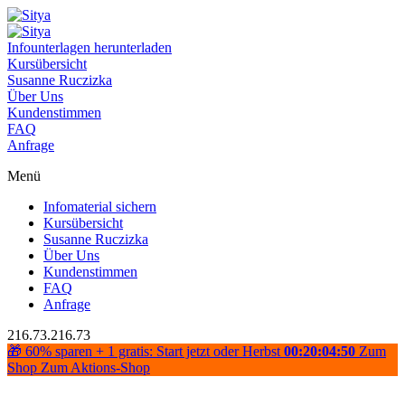
Infounterlagen herunterladen
Kursübersicht
Susanne Ruczizka
Über Uns
Kundenstimmen
FAQ
Anfrage
Menü
Infomaterial sichern
Kursübersicht
Susanne Ruczizka
Über Uns
Kundenstimmen
FAQ
Anfrage
216.73.216.73
🎁 60% sparen + 1 gratis: Start jetzt oder Herbst
00:20:04:50
Zum
Shop
Zum Aktions-Shop