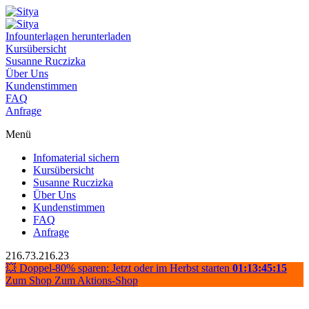
Infounterlagen herunterladen
Kursübersicht
Susanne Ruczizka
Über Uns
Kundenstimmen
FAQ
Anfrage
Menü
Infomaterial sichern
Kursübersicht
Susanne Ruczizka
Über Uns
Kundenstimmen
FAQ
Anfrage
216.73.216.23
💥 Doppel-80% sparen: Jetzt oder im Herbst starten
01:13:45:15
Zum Shop
Zum Aktions-Shop