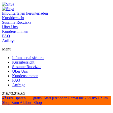
Infounterlagen herunterladen
Kursübersicht
Susanne Ruczizka
Über Uns
Kundenstimmen
FAQ
Anfrage
Menü
Infomaterial sichern
Kursübersicht
Susanne Ruczizka
Über Uns
Kundenstimmen
FAQ
Anfrage
216.73.216.65
🎁 60% sparen + 1 gratis: Start jetzt oder Herbst
00:23:18:50
Zum
Shop
Zum Aktions-Shop