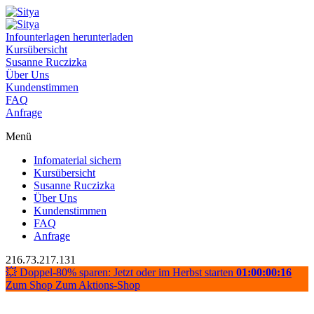
Infounterlagen herunterladen
Kursübersicht
Susanne Ruczizka
Über Uns
Kundenstimmen
FAQ
Anfrage
Menü
Infomaterial sichern
Kursübersicht
Susanne Ruczizka
Über Uns
Kundenstimmen
FAQ
Anfrage
216.73.217.131
💥 Doppel-80% sparen: Jetzt oder im Herbst starten
01:00:00:15
Zum Shop
Zum Aktions-Shop