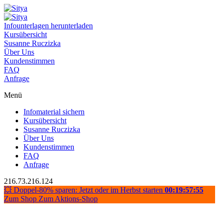
Infounterlagen herunterladen
Kursübersicht
Susanne Ruczizka
Über Uns
Kundenstimmen
FAQ
Anfrage
Menü
Infomaterial sichern
Kursübersicht
Susanne Ruczizka
Über Uns
Kundenstimmen
FAQ
Anfrage
216.73.216.124
💥 Doppel-80% sparen: Jetzt oder im Herbst starten
00:19:57:54
Zum Shop
Zum Aktions-Shop