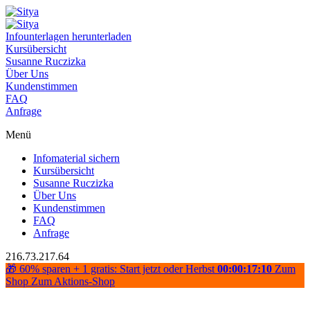
Infounterlagen herunterladen
Kursübersicht
Susanne Ruczizka
Über Uns
Kundenstimmen
FAQ
Anfrage
Menü
Infomaterial sichern
Kursübersicht
Susanne Ruczizka
Über Uns
Kundenstimmen
FAQ
Anfrage
216.73.217.64
🎁 60% sparen + 1 gratis: Start jetzt oder Herbst
00:00:17:09
Zum
Shop
Zum Aktions-Shop