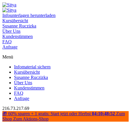
Infounterlagen herunterladen
Kursübersicht
Susanne Ruczizka
Über Uns
Kundenstimmen
FAQ
Anfrage
Menü
Infomaterial sichern
Kursübersicht
Susanne Ruczizka
Über Uns
Kundenstimmen
FAQ
Anfrage
216.73.217.69
🎁 60% sparen + 1 gratis: Start jetzt oder Herbst
04:10:48:52
Zum
Shop
Zum Aktions-Shop