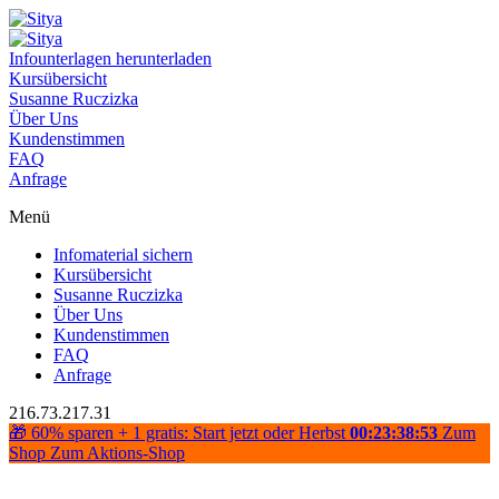
Infounterlagen herunterladen
Kursübersicht
Susanne Ruczizka
Über Uns
Kundenstimmen
FAQ
Anfrage
Menü
Infomaterial sichern
Kursübersicht
Susanne Ruczizka
Über Uns
Kundenstimmen
FAQ
Anfrage
216.73.217.31
🎁 60% sparen + 1 gratis: Start jetzt oder Herbst
00:23:38:53
Zum
Shop
Zum Aktions-Shop