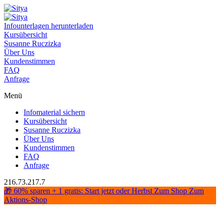
Infounterlagen herunterladen
Kursübersicht
Susanne Ruczizka
Über Uns
Kundenstimmen
FAQ
Anfrage
Menü
Infomaterial sichern
Kursübersicht
Susanne Ruczizka
Über Uns
Kundenstimmen
FAQ
Anfrage
216.73.217.7
🎁 60% sparen + 1 gratis: Start jetzt oder Herbst
Zum Shop
Zum
Aktions-Shop