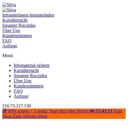
Infounterlagen herunterladen
Kursübersicht
Susanne Ruczizka
Über Uns
Kundenstimmen
FAQ
Anfrage
Menü
Infomaterial sichern
Kursübersicht
Susanne Ruczizka
Über Uns
Kundenstimmen
FAQ
Anfrage
216.73.217.130
🎁 60% sparen + 1 gratis: Start jetzt oder Herbst
00:15:43:12
Zum
Shop
Zum Aktions-Shop