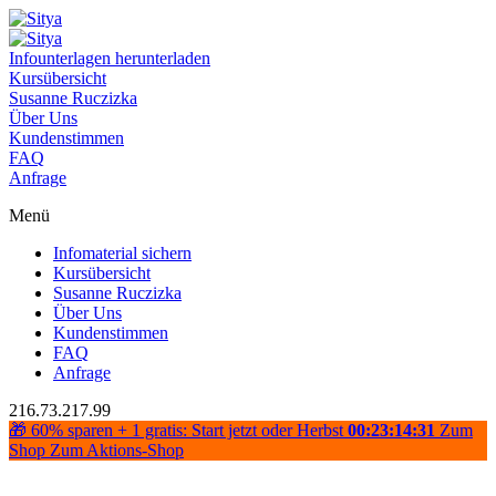
Infounterlagen herunterladen
Kursübersicht
Susanne Ruczizka
Über Uns
Kundenstimmen
FAQ
Anfrage
Menü
Infomaterial sichern
Kursübersicht
Susanne Ruczizka
Über Uns
Kundenstimmen
FAQ
Anfrage
216.73.217.99
🎁 60% sparen + 1 gratis: Start jetzt oder Herbst
00:23:14:31
Zum
Shop
Zum Aktions-Shop