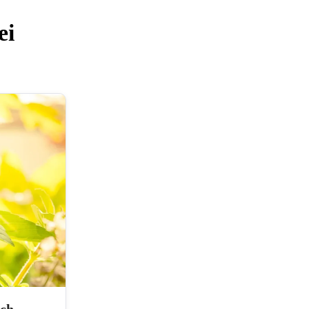
ei
ich