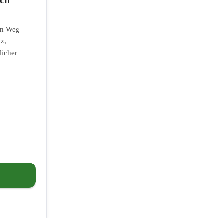
nen Weg
z,
licher