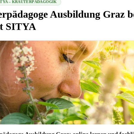
SITYA – KRÄUTERPÄDAGOGIK
erpädagoge Ausbildung Graz b
ut SITYA
 2026-08-08 18:05:41
pädagoge Ausbildung Graz: online lernen und fachl