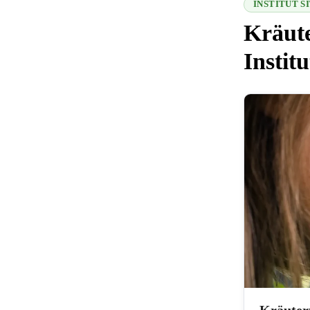
INSTITUT 
Kräut
Instit
216.73.217.43
Kräuter