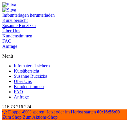
Infounterlagen herunterladen
Kursübersicht
Susanne Ruczizka
Über Uns
Kundenstimmen
FAQ
Anfrage
Menü
Infomaterial sichern
Kursübersicht
Susanne Ruczizka
Über Uns
Kundenstimmen
FAQ
Anfrage
216.73.216.224
💥 Doppel-80% sparen: Jetzt oder im Herbst starten
00:16:56:00
Zum Shop
Zum Aktions-Shop