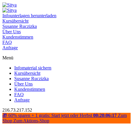
Infounterlagen herunterladen
Kursübersicht
Susanne Ruczizka
Über Uns
Kundenstimmen
FAQ
Anfrage
Menü
Infomaterial sichern
Kursübersicht
Susanne Ruczizka
Über Uns
Kundenstimmen
FAQ
Anfrage
216.73.217.152
🎁 60% sparen + 1 gratis: Start jetzt oder Herbst
00:20:06:17
Zum
Shop
Zum Aktions-Shop