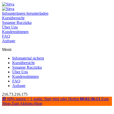
Infounterlagen herunterladen
Kursübersicht
Susanne Ruczizka
Über Uns
Kundenstimmen
FAQ
Anfrage
Menü
Infomaterial sichern
Kursübersicht
Susanne Ruczizka
Über Uns
Kundenstimmen
FAQ
Anfrage
216.73.216.175
🎁 60% sparen + 1 gratis: Start jetzt oder Herbst
00:02:36:13
Zum
Shop
Zum Aktions-Shop