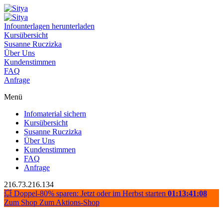
Infounterlagen herunterladen
Kursübersicht
Susanne Ruczizka
Über Uns
Kundenstimmen
FAQ
Anfrage
Menü
Infomaterial sichern
Kursübersicht
Susanne Ruczizka
Über Uns
Kundenstimmen
FAQ
Anfrage
216.73.216.134
💥 Doppel-80% sparen: Jetzt oder im Herbst starten
01:13:41:07
Zum Shop
Zum Aktions-Shop