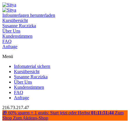
Infounterlagen herunterladen
Kursübersicht
Susanne Ruczizka
Über Uns
Kundenstimmen
FAQ
Anfrage
Menü
Infomaterial sichern
Kursübersicht
Susanne Ruczizka
Über Uns
Kundenstimmen
FAQ
Anfrage
216.73.217.47
🎁 60% sparen + 1 gratis: Start jetzt oder Herbst
01:11:51:44
Zum
Shop
Zum Aktions-Shop