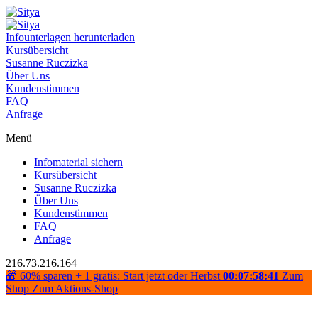
Infounterlagen herunterladen
Kursübersicht
Susanne Ruczizka
Über Uns
Kundenstimmen
FAQ
Anfrage
Menü
Infomaterial sichern
Kursübersicht
Susanne Ruczizka
Über Uns
Kundenstimmen
FAQ
Anfrage
216.73.216.164
🎁 60% sparen + 1 gratis: Start jetzt oder Herbst
00:07:58:41
Zum
Shop
Zum Aktions-Shop