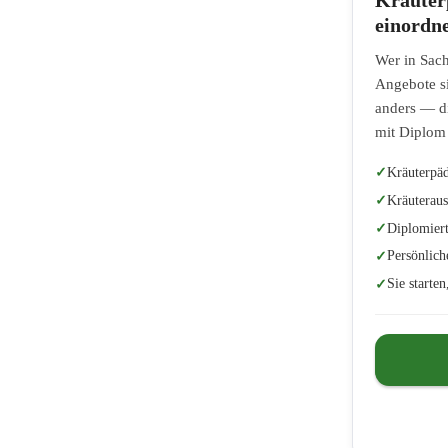
einordn
Wer in Sach
Angebote si
anders — di
mit Diplom
Kräuterpäd
Kräuteraus
Diplomiert
Persönlich
Sie starte