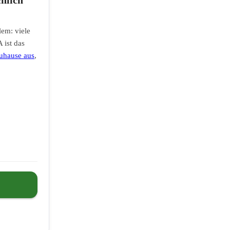
lem: viele
 ist das
uhause aus
,