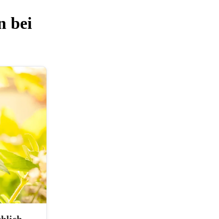
n bei
hlich