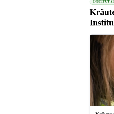
INSTITUT 
Kräut
Instit
216.73.217.16
Kräuter