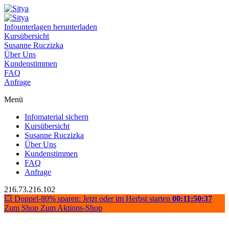
Infounterlagen herunterladen
Kursübersicht
Susanne Ruczizka
Über Uns
Kundenstimmen
FAQ
Anfrage
Menü
Infomaterial sichern
Kursübersicht
Susanne Ruczizka
Über Uns
Kundenstimmen
FAQ
Anfrage
216.73.216.102
💥 Doppel-80% sparen: Jetzt oder im Herbst starten
00:11:50:37
Zum Shop
Zum Aktions-Shop