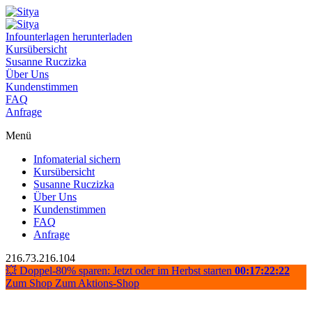
Infounterlagen herunterladen
Kursübersicht
Susanne Ruczizka
Über Uns
Kundenstimmen
FAQ
Anfrage
Menü
Infomaterial sichern
Kursübersicht
Susanne Ruczizka
Über Uns
Kundenstimmen
FAQ
Anfrage
216.73.216.104
💥 Doppel-80% sparen: Jetzt oder im Herbst starten
00:17:22:22
Zum Shop
Zum Aktions-Shop