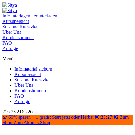
Infounterlagen herunterladen
Kursübersicht
Susanne Ruczizka
Über Uns
Kundenstimmen
FAQ
Anfrage
Menü
Infomaterial sichern
Kursübersicht
Susanne Ruczizka
Über Uns
Kundenstimmen
FAQ
Anfrage
216.73.216.226
🎁 60% sparen + 1 gratis: Start jetzt oder Herbst
00:23:27:02
Zum
Shop
Zum Aktions-Shop