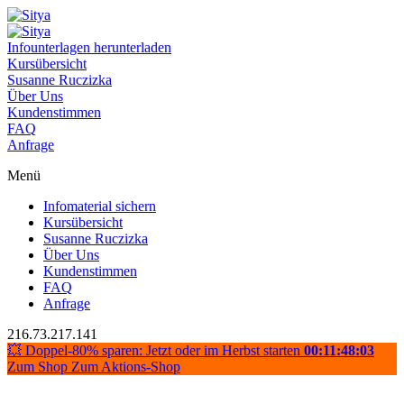
Infounterlagen herunterladen
Kursübersicht
Susanne Ruczizka
Über Uns
Kundenstimmen
FAQ
Anfrage
Menü
Infomaterial sichern
Kursübersicht
Susanne Ruczizka
Über Uns
Kundenstimmen
FAQ
Anfrage
216.73.217.141
💥 Doppel-80% sparen: Jetzt oder im Herbst starten
00:11:48:02
Zum Shop
Zum Aktions-Shop