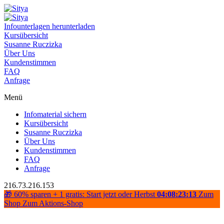
Infounterlagen herunterladen
Kursübersicht
Susanne Ruczizka
Über Uns
Kundenstimmen
FAQ
Anfrage
Menü
Infomaterial sichern
Kursübersicht
Susanne Ruczizka
Über Uns
Kundenstimmen
FAQ
Anfrage
216.73.216.153
🎁 60% sparen + 1 gratis: Start jetzt oder Herbst
04:08:23:13
Zum
Shop
Zum Aktions-Shop