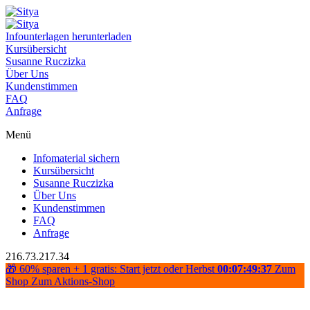
Infounterlagen herunterladen
Kursübersicht
Susanne Ruczizka
Über Uns
Kundenstimmen
FAQ
Anfrage
Menü
Infomaterial sichern
Kursübersicht
Susanne Ruczizka
Über Uns
Kundenstimmen
FAQ
Anfrage
216.73.217.34
🎁 60% sparen + 1 gratis: Start jetzt oder Herbst
00:07:49:37
Zum
Shop
Zum Aktions-Shop