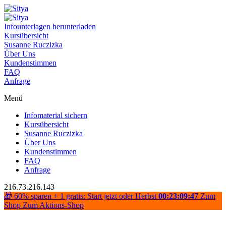
Infounterlagen herunterladen
Kursübersicht
Susanne Ruczizka
Über Uns
Kundenstimmen
FAQ
Anfrage
Menü
Infomaterial sichern
Kursübersicht
Susanne Ruczizka
Über Uns
Kundenstimmen
FAQ
Anfrage
216.73.216.143
🎁 60% sparen + 1 gratis: Start jetzt oder Herbst
00:23:09:46
Zum
Shop
Zum Aktions-Shop