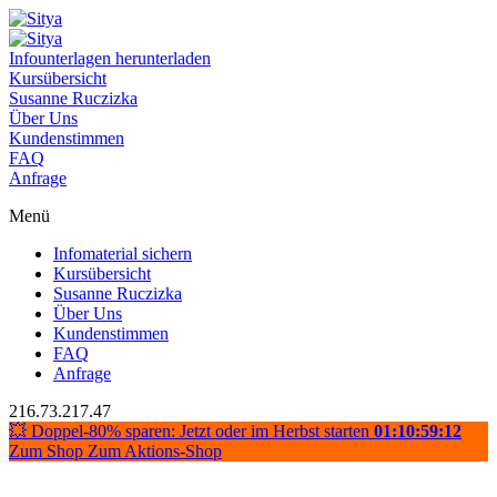
Infounterlagen herunterladen
Kursübersicht
Susanne Ruczizka
Über Uns
Kundenstimmen
FAQ
Anfrage
Menü
Infomaterial sichern
Kursübersicht
Susanne Ruczizka
Über Uns
Kundenstimmen
FAQ
Anfrage
216.73.217.47
💥 Doppel-80% sparen: Jetzt oder im Herbst starten
01:10:59:12
Zum Shop
Zum Aktions-Shop