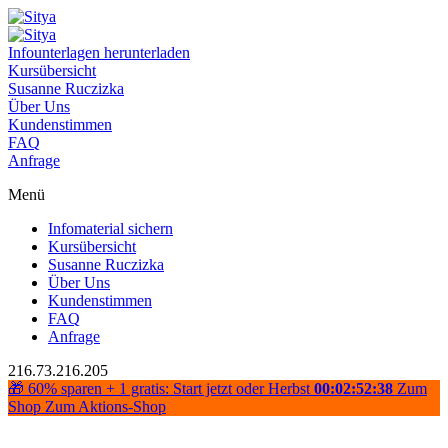
Infounterlagen herunterladen
Kursübersicht
Susanne Ruczizka
Über Uns
Kundenstimmen
FAQ
Anfrage
Menü
Infomaterial sichern
Kursübersicht
Susanne Ruczizka
Über Uns
Kundenstimmen
FAQ
Anfrage
216.73.216.205
🎁 60% sparen + 1 gratis: Start jetzt oder Herbst
00:02:52:38
Zum
Shop
Zum Aktions-Shop