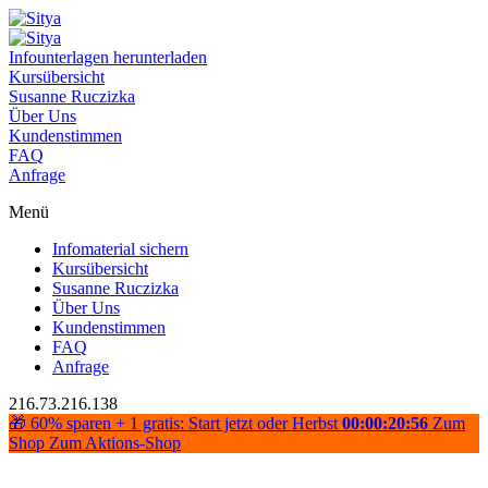
Infounterlagen herunterladen
Kursübersicht
Susanne Ruczizka
Über Uns
Kundenstimmen
FAQ
Anfrage
Menü
Infomaterial sichern
Kursübersicht
Susanne Ruczizka
Über Uns
Kundenstimmen
FAQ
Anfrage
216.73.216.138
🎁 60% sparen + 1 gratis: Start jetzt oder Herbst
00:00:20:56
Zum
Shop
Zum Aktions-Shop