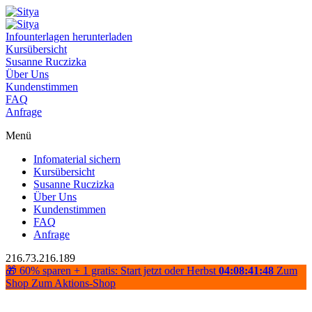
Infounterlagen herunterladen
Kursübersicht
Susanne Ruczizka
Über Uns
Kundenstimmen
FAQ
Anfrage
Menü
Infomaterial sichern
Kursübersicht
Susanne Ruczizka
Über Uns
Kundenstimmen
FAQ
Anfrage
216.73.216.189
🎁 60% sparen + 1 gratis: Start jetzt oder Herbst
04:08:41:48
Zum
Shop
Zum Aktions-Shop