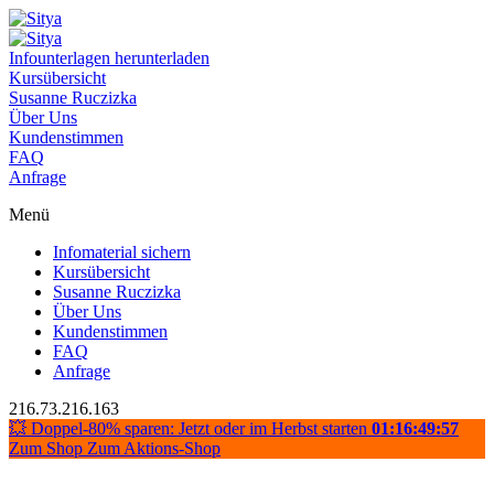
Infounterlagen herunterladen
Kursübersicht
Susanne Ruczizka
Über Uns
Kundenstimmen
FAQ
Anfrage
Menü
Infomaterial sichern
Kursübersicht
Susanne Ruczizka
Über Uns
Kundenstimmen
FAQ
Anfrage
216.73.216.163
💥 Doppel-80% sparen: Jetzt oder im Herbst starten
01:16:49:57
Zum Shop
Zum Aktions-Shop